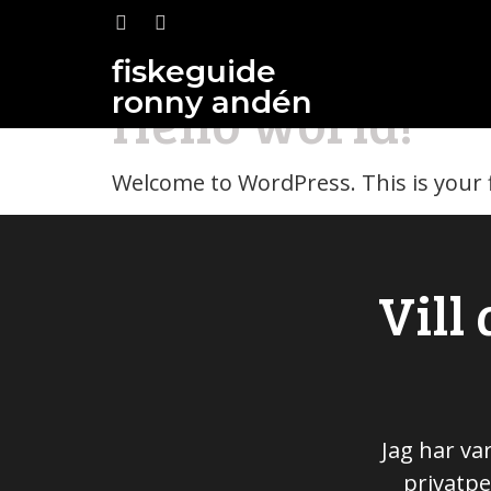
Kategori:
U
fiskeguide
ronny andén
Hello world!
Welcome to WordPress. This is your fir
Vill
Jag har va
privatpe