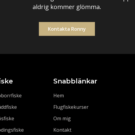
aldrig kommer glömma.
Kontakta Ronny
iske
Snabblänkar
borrfiske
Hem
ddfiske
Flugfiskekurser
sfiske
Om mig
dingsfiske
Kontakt