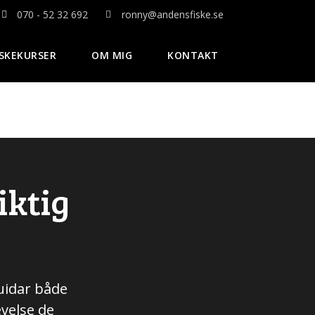
070 - 52 32 692
ronny@andensfiske.se
ISKEKURSER
OM MIG
KONTAKT
iktig
guidar både
velse de