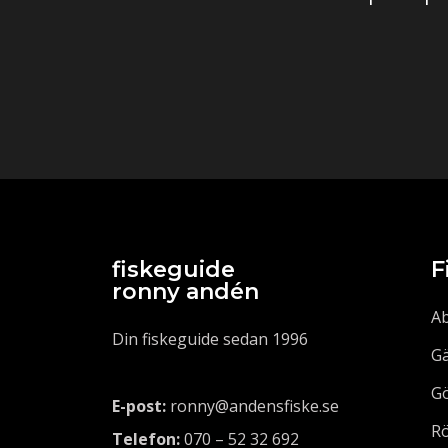
fiskeguide
F
ronny andén
Ab
Din fiskeguide sedan 1996
Gä
Gö
E-post:
ronny@andensfiske.se
Rö
Telefon:
070 – 52 32 692